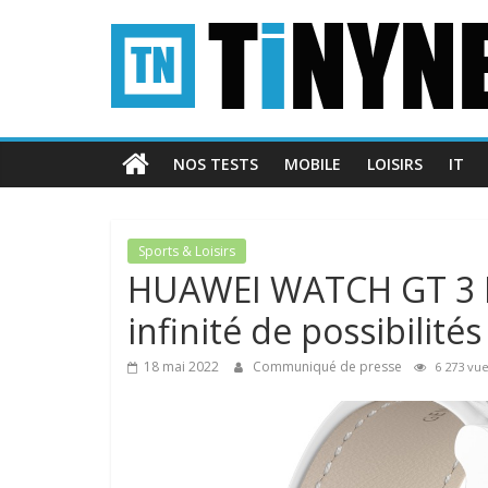
Passer
Tinynews
au
contenu
Le
blog
belge
NOS TESTS
MOBILE
LOISIRS
IT
connecté
Sports & Loisirs
HUAWEI WATCH GT 3 P
infinité de possibilités
18 mai 2022
Communiqué de presse
6 273 vu