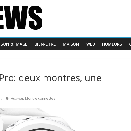
SON & IMAGE
BIEN-ÊTRE
MAISON
WEB
HUMEURS
ro: deux montres, une
,
Huawei
Montre connectée
es