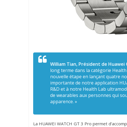
William Tian, Président de Huawei
long terme dans la catégorie Health
nouvelle étape en lançant quatre nou
importante de notre application HU
R&D et à notre Health Lab ultramod
de wearables aux personnes qui sou
apparence.
»
La HUAWEI WATCH GT 3 Pro permet d’accompagn