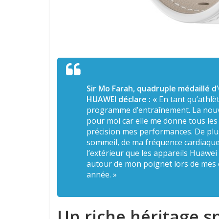
Sir Mo Farah, quadruple médaillé 
HUAWEI déclare :
«
En tant qu’athlè
programme d’entraînement. La nouve
pour moi car elle me donne tous les 
précision mes performances. De pl
sommeil, de ma fréquence cardiaque e
l’extérieur que les appareils Huawei l
autour de mon poignet lors de mes
année.
»
Un riche héritage sp