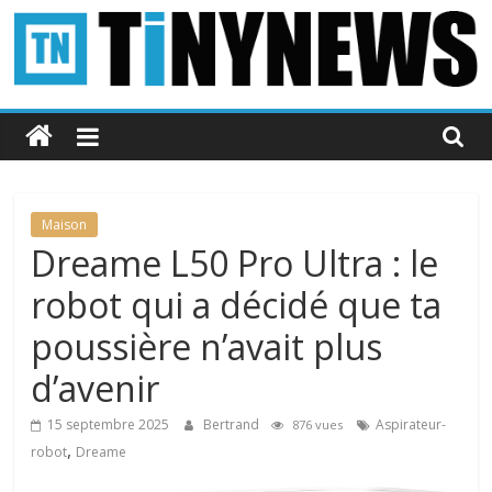
Passer
au
contenu
Tinynews
Le
blog
belge
Maison
connecté
Dreame L50 Pro Ultra : le
robot qui a décidé que ta
poussière n’avait plus
d’avenir
15 septembre 2025
Bertrand
Aspirateur-
876 vues
,
robot
Dreame