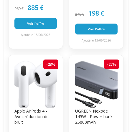
885 €
969 €
198 €
249 €
Voir l'offre
Voir l'offre
Ajouté le 13/06/2026
Ajouté le 13/06/2026
-23%
-27%
Apple AirPods 4 -
UGREEN Nexode
Avec réduction de
145W - Power bank
bruit
25000mAh