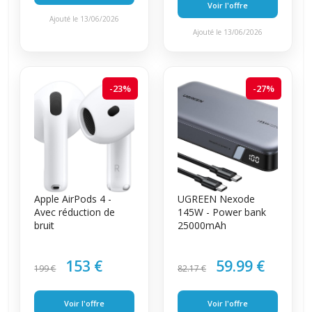
Voir l'offre
Ajouté le 13/06/2026
Ajouté le 13/06/2026
-23%
-27%
Apple AirPods 4 -
UGREEN Nexode
Avec réduction de
145W - Power bank
bruit
25000mAh
153 €
59.99 €
199 €
82.17 €
Voir l'offre
Voir l'offre