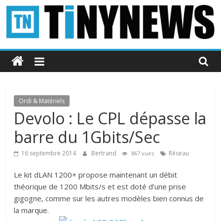
Passer
au
contenu
Tinynews
Le
blog
belge
Ordi & Matériels
connecté
Devolo : Le CPL dépasse la
barre du 1Gbits/Sec
16 septembre 2014
Bertrand
Réseau
867 vues
Le kit dLAN 1200+ propose maintenant un débit
théorique de 1200 Mbits/s et est doté d’une prise
gigogne, comme sur les autres modèles bien connus de
la marque.