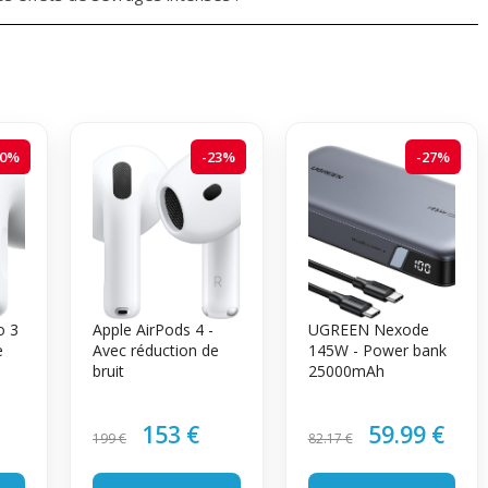
20%
-23%
-27%
o 3
Apple AirPods 4 -
UGREEN Nexode
e
Avec réduction de
145W - Power bank
bruit
25000mAh
153 €
59.99 €
199 €
82.17 €