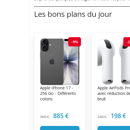
Les bons plans du jour
-9%
-
Apple iPhone 17 -
Apple AirPods Pr
256 Go - Différents
avec réduction d
coloris
bruit
885 €
198 €
969 €
249 €