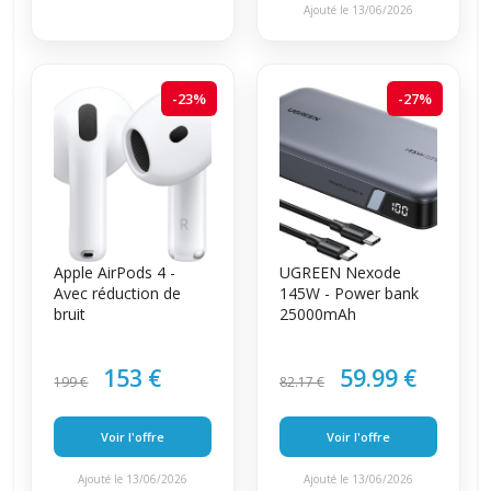
Ajouté le 13/06/2026
-23%
-27%
Apple AirPods 4 -
UGREEN Nexode
Avec réduction de
145W - Power bank
bruit
25000mAh
153 €
59.99 €
199 €
82.17 €
Voir l'offre
Voir l'offre
Ajouté le 13/06/2026
Ajouté le 13/06/2026