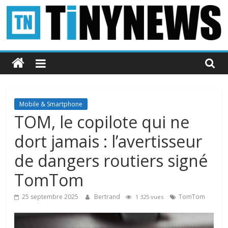
Passer
au
contenu
Tinynews
Le
blog
belge
Mobile & Smartphone
connecté
TOM, le copilote qui ne
dort jamais : l’avertisseur
de dangers routiers signé
TomTom
25 septembre 2025
Bertrand
TomTom
1 325 vues