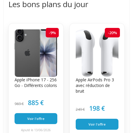
Les bons plans du jour
-9%
-20%
Apple iPhone 17 - 256
Apple AirPods Pro 3
Go - Différents coloris
avec réduction de
bruit
885 €
969 €
198 €
249 €
Voir l'offre
Voir l'offre
Ajouté le 13/06/2026