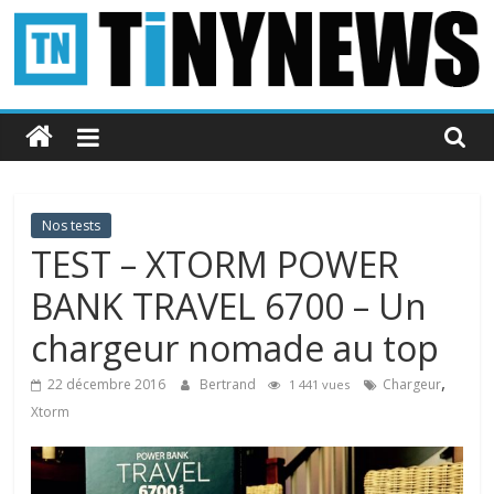
Passer
au
contenu
Tinynews
Le
blog
belge
Nos tests
connecté
TEST – XTORM POWER
BANK TRAVEL 6700 – Un
chargeur nomade au top
,
22 décembre 2016
Bertrand
Chargeur
1 441 vues
Xtorm