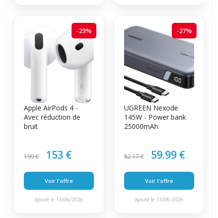
-23%
-27%
Apple AirPods 4 -
UGREEN Nexode
Avec réduction de
145W - Power bank
bruit
25000mAh
153 €
59.99 €
199 €
82.17 €
Voir l'offre
Voir l'offre
Ajouté le 13/06/2026
Ajouté le 13/06/2026