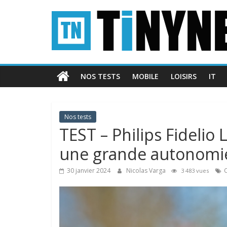
Passer
Tinynews
au
contenu
Le
blog
belge
NOS TESTS
MOBILE
LOISIRS
IT
connecté
Nos tests
TEST – Philips Fidelio 
une grande autonomi
30 janvier 2024
Nicolas Varga
3 483 vues