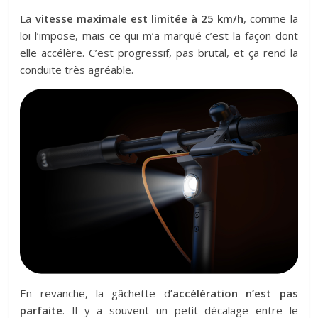
La
vitesse maximale est limitée à 25 km/h
, comme la
loi l’impose, mais ce qui m’a marqué c’est la façon dont
elle accélère. C’est progressif, pas brutal, et ça rend la
conduite très agréable.
En revanche, la gâchette d’
accélération n’est pas
parfaite
. Il y a souvent un petit décalage entre le