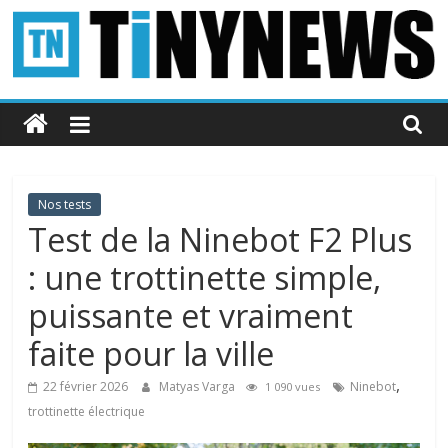
Passer
au
contenu
Tinynews
Le
blog
belge
Nos tests
connecté
Test de la Ninebot F2 Plus
: une trottinette simple,
puissante et vraiment
faite pour la ville
,
22 février 2026
Matyas Varga
Ninebot
1 090 vues
trottinette électrique