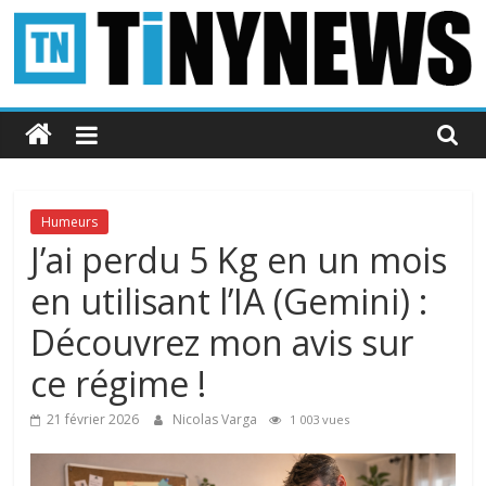
Passer
au
contenu
Tinynews
Le
blog
belge
Humeurs
connecté
J’ai perdu 5 Kg en un mois
en utilisant l’IA (Gemini) :
Découvrez mon avis sur
ce régime !
21 février 2026
Nicolas Varga
1 003 vues