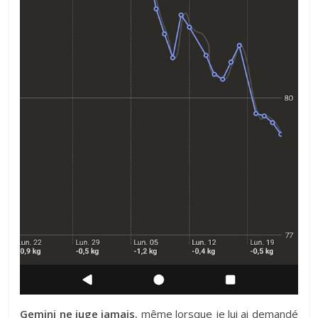
Gemini ne juge jamais
, même lorsque je lui ai demandé