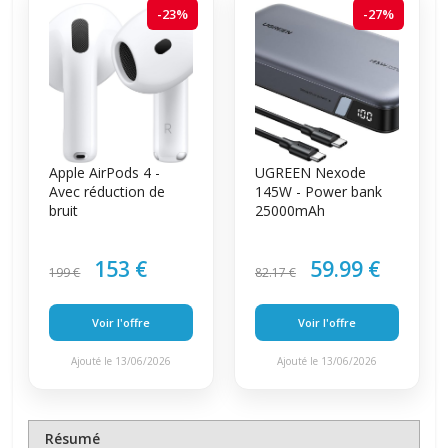
-23%
-27%
Apple AirPods 4 -
UGREEN Nexode
Avec réduction de
145W - Power bank
bruit
25000mAh
153 €
59.99 €
199 €
82.17 €
Voir l'offre
Voir l'offre
Ajouté le 13/06/2026
Ajouté le 13/06/2026
Résumé