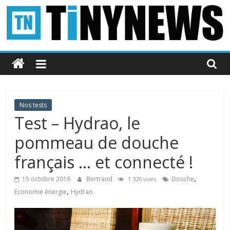
Passer
au
contenu
Tinynews
Le
blog
belge
Nos tests
connecté
Test – Hydrao, le
pommeau de douche
français … et connecté !
,
15 octobre 2016
Bertrand
Douche
1 325 vues
,
Economie énergie
Hydrao