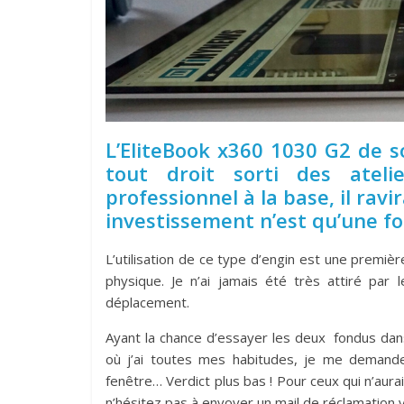
L’EliteBook x360 1030 G2 de s
tout droit sorti des atel
professionnel à la base, il rav
investissement n’est qu’une fo
L’utilisation de ce type d’engin est une première
physique. Je n’ai jamais été très attiré par
déplacement.
Ayant la chance d’essayer les deux fondus dan
où j’ai toutes mes habitudes, je me demande
fenêtre… Verdict plus bas ! Pour ceux qui n’aur
n’hésitez pas à envoyer un mail de réclamation vi