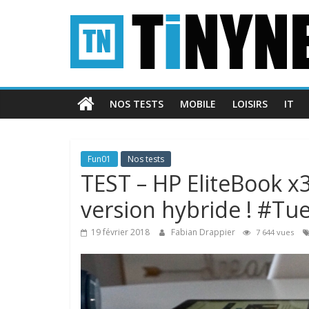
Passer
Tinynews
au
contenu
Le
blog
belge
NOS TESTS
MOBILE
LOISIRS
IT
connecté
Fun01
Nos tests
TEST – HP EliteBook x
version hybride ! #T
19 février 2018
Fabian Drappier
7 644 vues