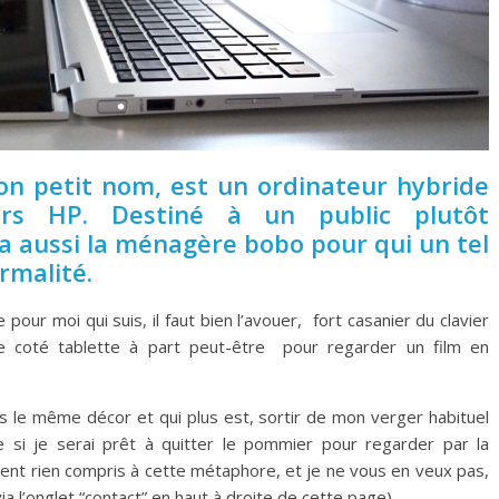
on petit nom, est un ordinateur hybride
iers HP. Destiné à un public plutôt
ira aussi la ménagère bobo pour qui un tel
rmalité.
 pour moi qui suis, il faut bien l’avouer, fort casanier du clavier
 le coté tablette à part peut-être pour regarder un film en
s le même décor et qui plus est, sortir de mon verger habituel
 si je serai prêt à quitter le pommier pour regarder par la
aient rien compris à cette métaphore, et je ne vous en veux pas,
a l’onglet “contact” en haut à droite de cette page).