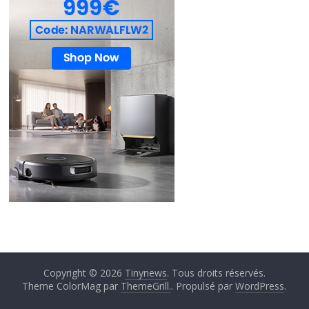
Copyright © 2026
Tinynews
. Tous droits réservés.
Theme ColorMag par
ThemeGrill.
. Propulsé par
WordPress
.