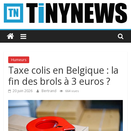
Passer
au
contenu
Tinynews
Le
blog
belge
Humeurs
connecté
Taxe colis en Belgique : la
fin des brols à 3 euros ?
20 juin 2026
Bertrand
664 vues