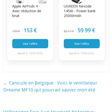
Apple AirPods 4 -
UGREEN Nexode
Avec réduction de
145W - Power bank
bruit
25000mAh
153 €
59.99 €
199 €
82.17 €
Voir l'offre
Voir l'offre
Ajouté le 13/06/2026
Ajouté le 13/06/2026
←
Canicule en Belgique : Voici le ventilateur
Dreame MF10 qui pourrait sauver mon été
Volkswagen face à un tournant historique :