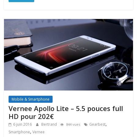
Mobile & Smartphone
Vernee Apollo Lite – 5.5 pouces full
HD pour 202€
,
6 juin 2016
Bertrand
Gearbest
844 vues
,
Smartphone
Vernee