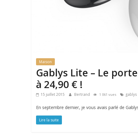
Maison
Gablys Lite – Le port
à 24,90 € !
15 juillet 2015
Bertrand
gablys
1 061 vues
En septembre dernier, je vous avais parlé de Gablys
Lire la suite