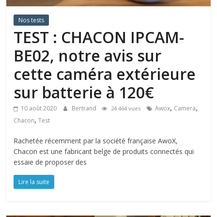
Nos tests
TEST : CHACON IPCAM-
BE02, notre avis sur
cette caméra extérieure
sur batterie à 120€
,
,
10 août 2020
Bertrand
Awox
Camera
24 464 vues
,
Chacon
Test
Rachetée récemment par la société française AwoX,
Chacon est une fabricant belge de produits connectés qui
essaie de proposer des
Lire la suite