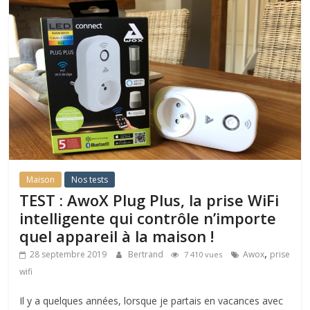
Maison
Nos tests
TEST : AwoX Plug Plus, la prise WiFi
intelligente qui contrôle n’importe
quel appareil à la maison !
,
28 septembre 2019
Bertrand
Awox
prise
7 410 vues
wifi
Il y a quelques années, lorsque je partais en vacances avec