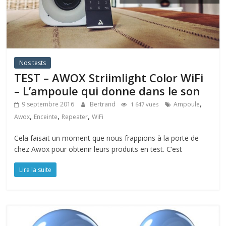
Nos tests
TEST – AWOX Striimlight Color WiFi
– L’ampoule qui donne dans le son
,
9 septembre 2016
Bertrand
Ampoule
1 647 vues
,
,
,
Awox
Enceinte
Repeater
WiFi
Cela faisait un moment que nous frappions à la porte de
chez Awox pour obtenir leurs produits en test. C’est
Lire la suite