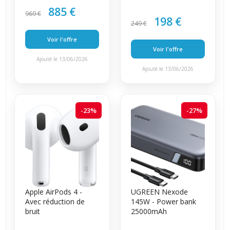
885 €
969 €
198 €
249 €
Voir l'offre
Voir l'offre
Ajouté le 13/06/2026
Ajouté le 13/06/2026
-23%
-27%
Apple AirPods 4 -
UGREEN Nexode
Avec réduction de
145W - Power bank
bruit
25000mAh