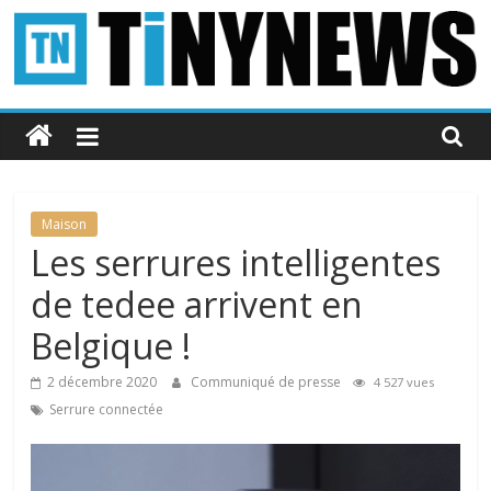
Passer
au
contenu
Tinynews
Le
blog
belge
Maison
connecté
Les serrures intelligentes
de tedee arrivent en
Belgique !
2 décembre 2020
Communiqué de presse
4 527 vues
Serrure connectée