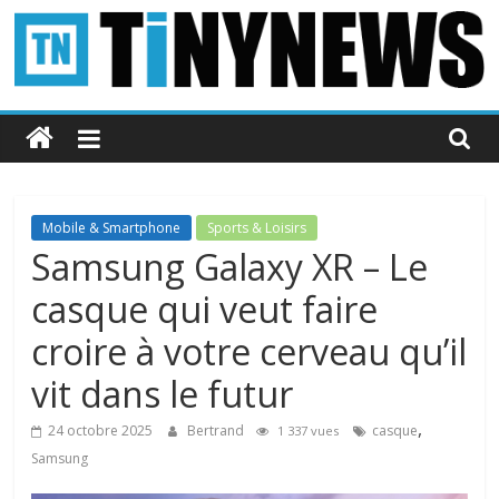
Passer
au
contenu
Tinynews
Le
blog
belge
Mobile & Smartphone
Sports & Loisirs
connecté
Samsung Galaxy XR – Le
casque qui veut faire
croire à votre cerveau qu’il
vit dans le futur
,
24 octobre 2025
Bertrand
casque
1 337 vues
Samsung