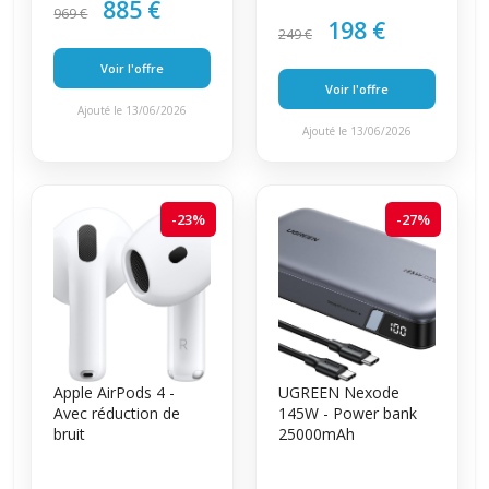
885 €
969 €
198 €
249 €
Voir l'offre
Voir l'offre
Ajouté le 13/06/2026
Ajouté le 13/06/2026
-23%
-27%
Apple AirPods 4 -
UGREEN Nexode
Avec réduction de
145W - Power bank
bruit
25000mAh