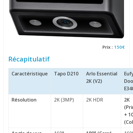
Prix :
150€
Récapitulatif
Caractéristique
Tapo D210
Arlo Essential
Euf
2K (V2)
Doo
E34
Résolution
2K (3MP)
2K HDR
2K
(Pri
+ 1
(Col