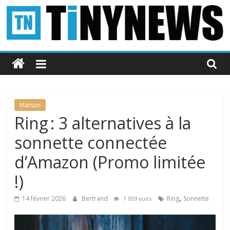
Passer
au
contenu
Tinynews
Le
blog
belge
Maison
connecté
Ring : 3 alternatives à la
sonnette connectée
d’Amazon (Promo limitée
!)
,
14 février 2026
Bertrand
Ring
Sonnette
1 059 vues