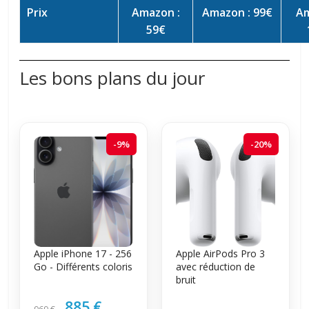
Prix
Amazon :
Amazon : 99€
Am
59€
Les bons plans du jour
-9%
-20%
Apple iPhone 17 - 256
Apple AirPods Pro 3
Go - Différents coloris
avec réduction de
bruit
885 €