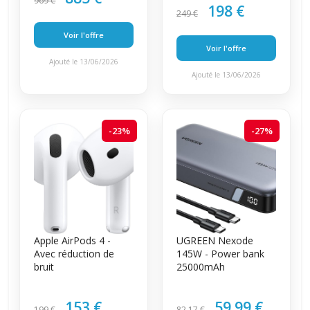
969 €
198 €
249 €
Voir l'offre
Voir l'offre
Ajouté le 13/06/2026
Ajouté le 13/06/2026
-23%
-27%
Apple AirPods 4 -
UGREEN Nexode
Avec réduction de
145W - Power bank
bruit
25000mAh
153 €
59.99 €
199 €
82.17 €