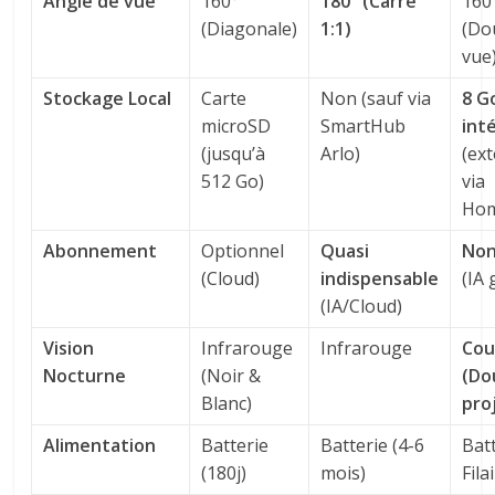
Angle de vue
160°
180° (Carré
160
(Diagonale)
1:1)
(Do
vue
Stockage Local
Carte
Non (sauf via
8 G
microSD
SmartHub
int
(jusqu’à
Arlo)
(ex
512 Go)
via
Hom
Abonnement
Optionnel
Quasi
Non
(Cloud)
indispensable
(IA 
(IA/Cloud)
Vision
Infrarouge
Infrarouge
Cou
Nocturne
(Noir &
(Do
Blanc)
pro
Alimentation
Batterie
Batterie (4-6
Bat
(180j)
mois)
Fila