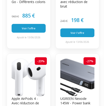
Go - Différents coloris
avec réduction de
bruit
885 €
969 €
198 €
249 €
Voir l'offre
Voir l'offre
Ajouté le 13/06/2026
Ajouté le 13/06/2026
-23%
-27%
Apple AirPods 4 -
UGREEN Nexode
Avec réduction de
145W - Power bank