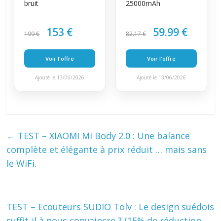
bruit
25000mAh
153 €
59.99 €
199 €
82.17 €
Voir l'offre
Voir l'offre
Ajouté le 13/06/2026
Ajouté le 13/06/2026
←
TEST – XIAOMI Mi Body 2.0 : Une balance
complète et élégante à prix réduit … mais sans
le WiFi.
TEST – Ecouteurs SUDIO Tolv : Le design suédois
suffit-il à nous convaincre ? (15% de réduction