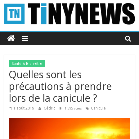
Passer
au
contenu
Tinynews
Le
blog
belge
Santé & Bien-être
connecté
Quelles sont les
précautions à prendre
lors de la canicule ?
1 août 2019
Cédric
Canicule
1 595 vues