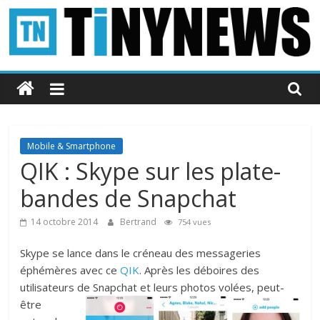
Passer
au
contenu
Tinynews
Le
blog
belge
Mobile & Smartphone
connecté
QIK : Skype sur les plate-
bandes de Snapchat
14 octobre 2014
Bertrand
754 vues
Skype se lance dans le créneau des messageries
éphémères avec ce
QIK
. Après les déboires des
utilisateurs de Snapchat et leurs
photos volées, peut-
être