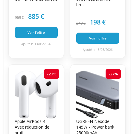
bruit
885 €
969 €
198 €
249 €
Voir l'offre
Voir l'offre
Ajouté le 13/06/2026
Ajouté le 13/06/2026
-23%
-27%
Apple AirPods 4 -
UGREEN Nexode
Avec réduction de
145W - Power bank
bruit
25000mAh