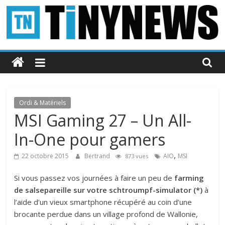
Passer
au
contenu
Tinynews
Le
blog
belge
Ordi & Matériels
connecté
MSI Gaming 27 – Un All-
In-One pour gamers
,
22 octobre 2015
Bertrand
AIO
MSI
873 vues
Si vous passez vos journées à faire un peu de
farming
de salsepareille sur votre schtroumpf-simulator (*)
à
l’aide d’un vieux smartphone récupéré au coin d’une
brocante perdue dans un village profond de Wallonie,