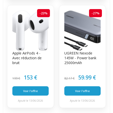
-23%
-27%
Apple AirPods 4 -
UGREEN Nexode
Avec réduction de
145W - Power bank
bruit
25000mAh
153 €
59.99 €
199 €
82.17 €
Voir l'offre
Voir l'offre
Ajouté le 13/06/2026
Ajouté le 13/06/2026