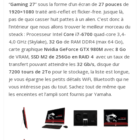
“
Gaming 27
” sous la forme d’un écran de
27 pouces
de
1920×1080
traité anti-reflet et flicker-free. Jusque là,
pas de quoi casser huit pattes à un alien. C’est donc à
l’intérieur que nous allons trouver le meilleur morceau du
steack : Processeur Intel
Core i7-6700
quad-core 3,4-
4,0 GHz (Skylake),
32
Go
de RAM DDR4 (max 64 Go),
carte graphique
Nvidia
GeForce GTX 980M
avec
8 Go
de VRAM,
SSD M2 de 256Go en RAID 4
avec un taux de
transfert pouvant atteindre les
32 Gb/s
, disque dur
7200 tours de 2To
pour le stockage, la liste est longue,
je vous épargne les petits détails WiFi, Bluetooth qui ne
vous intéresse pas du tout. Sachez tout de même que
les enceintes et l’ampli sont fournis par Yamaha.