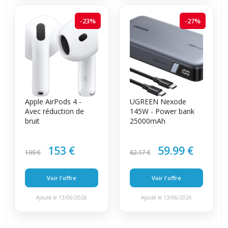
-23%
-27%
Apple AirPods 4 -
UGREEN Nexode
Avec réduction de
145W - Power bank
bruit
25000mAh
153 €
59.99 €
199 €
82.17 €
Voir l'offre
Voir l'offre
Ajouté le 13/06/2026
Ajouté le 13/06/2026