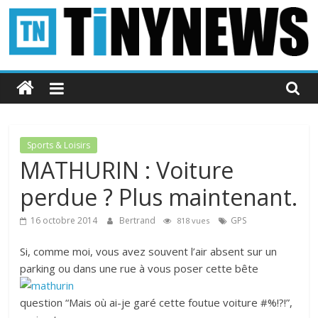
Passer
au
contenu
Tinynews
Le
blog
belge
Sports & Loisirs
connecté
MATHURIN : Voiture
perdue ? Plus maintenant.
16 octobre 2014
Bertrand
GPS
818 vues
Si, comme moi, vous avez souvent l’air absent sur un
parking ou dans une rue à vous poser cette bête
question “Mais où ai-je garé cette foutue voiture #%!?!”,