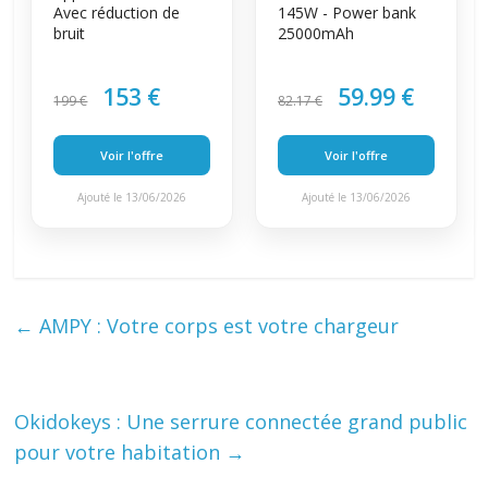
Avec réduction de
145W - Power bank
bruit
25000mAh
153 €
59.99 €
199 €
82.17 €
Voir l'offre
Voir l'offre
Ajouté le 13/06/2026
Ajouté le 13/06/2026
←
AMPY : Votre corps est votre chargeur
Okidokeys : Une serrure connectée grand public
pour votre habitation
→