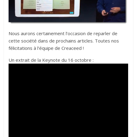
Nous aurons certainement l’occasion de reparler de
cette société dans de prochains articles. Toutes nos
félicitations à l’équipe de Creaceed !
Un extrait de la Keynote du 16 octobre :