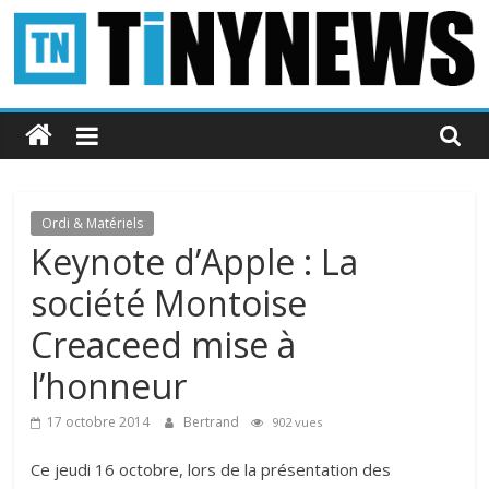
Passer
au
contenu
Tinynews
Le
blog
belge
Ordi & Matériels
connecté
Keynote d’Apple : La
société Montoise
Creaceed mise à
l’honneur
17 octobre 2014
Bertrand
902 vues
Ce jeudi 16 octobre, lors de la présentation des