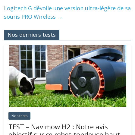
Logitech G dévoile une version ultra-légère de sa
souris PRO Wireless
→
Nos derniers tests
Nos tests
TEST – Navimow H2 : Notre avis
objectif sur ce robot-tondeuse haut