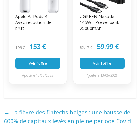
Apple AirPods 4 -
UGREEN Nexode
Avec réduction de
145W - Power bank
bruit
25000mAh
153 €
59.99 €
199 €
82.17 €
Voir l'offre
Voir l'offre
Ajouté le 13/06/2026
Ajouté le 13/06/2026
←
La fièvre des fintechs belges : une hausse de
600% de capitaux levés en pleine période Covid !