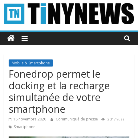
Passer
au
contenu
Tinynews
Le
blog
belge
Mobile & Smartphone
connecté
Fonedrop permet le
docking et la recharge
simultanée de votre
smartphone
18 novembre 2020
Communiqué de presse
2 317 vues
Smartphone