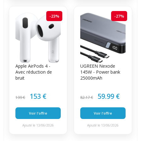
-23%
-27%
Apple AirPods 4 -
UGREEN Nexode
Avec réduction de
145W - Power bank
bruit
25000mAh
153 €
59.99 €
199 €
82.17 €
Voir l'offre
Voir l'offre
Ajouté le 13/06/2026
Ajouté le 13/06/2026