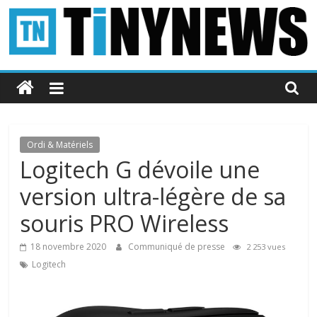
Passer
au
contenu
Tinynews
Le
blog
belge
Ordi & Matériels
connecté
Logitech G dévoile une
version ultra-légère de sa
souris PRO Wireless
18 novembre 2020
Communiqué de presse
2 253 vues
Logitech