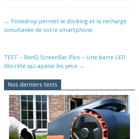
←
Fonedrop permet le docking et la recharge
simultanée de votre smartphone
TEST – BenQ ScreenBar Plus – Une barre LED
discrète qui apaise les yeux
→
Nos derniers tests