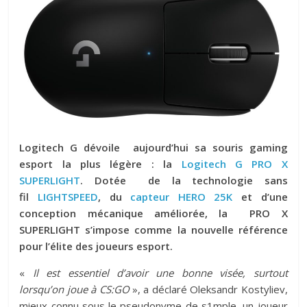
Logitech G dévoile aujourd’hui sa souris gaming
esport la plus légère : la
Logitech G PRO X
SUPERLIGHT
. Dotée de la technologie sans
fil
LIGHTSPEED
, du
capteur HERO 25K
et d’une
conception mécanique améliorée, la PRO X
SUPERLIGHT s’impose comme la nouvelle référence
pour l’élite des joueurs esport.
«
Il est essentiel d’avoir une bonne visée, surtout
lorsqu’on joue à CS:GO
», a déclaré Oleksandr Kostyliev,
mieux connu sous le pseudonyme de s1mple, un joueur