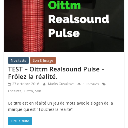
Nos tests
Son & Image
TEST – Oittm Realsound Pulse –
Frôlez la réalité.
27 octobre 2016
Marks Gusakovs
1 027 vues
,
,
Enceinte
Oittm
Son
Le titre est en réalité un jeu de mots avec le slogan de la
marque qui est “Touchez la réalité”.
Lire la suite