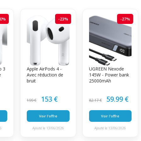
20%
-23%
-27%
o 3
Apple AirPods 4 -
UGREEN Nexode
e
Avec réduction de
145W - Power bank
bruit
25000mAh
153 €
59.99 €
199 €
82.17 €
Voir l'offre
Voir l'offre
26
Ajouté le 13/06/2026
Ajouté le 13/06/2026