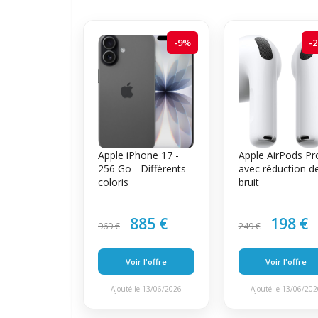
-9%
-
Apple iPhone 17 -
Apple AirPods Pr
256 Go - Différents
avec réduction d
coloris
bruit
885 €
198 €
969 €
249 €
Voir l'offre
Voir l'offre
Ajouté le 13/06/2026
Ajouté le 13/06/20