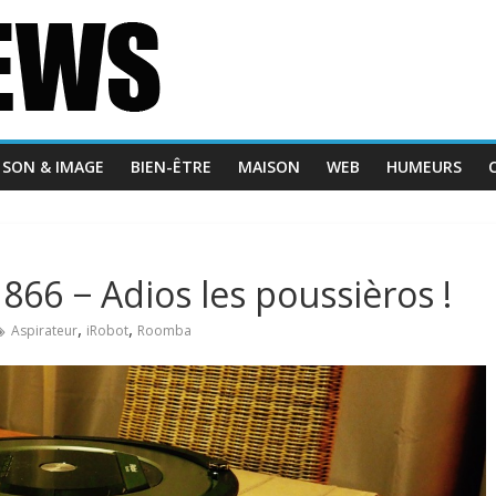
SON & IMAGE
BIEN-ÊTRE
MAISON
WEB
HUMEURS
866 − Adios les poussièros !
,
,
Aspirateur
iRobot
Roomba