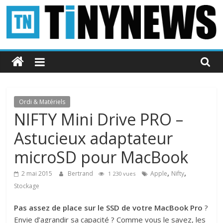
Passer
au
contenu
Tinynews
Le
blog
belge
Ordi & Matériels
connecté
NIFTY Mini Drive PRO –
Astucieux adaptateur
microSD pour MacBook
,
,
2 mai 2015
Bertrand
Apple
Nifty
1 230 vues
Stockage
Pas assez de place sur le SSD de votre MacBook Pro
?
Envie d’agrandir sa capacité ? Comme vous le savez, les