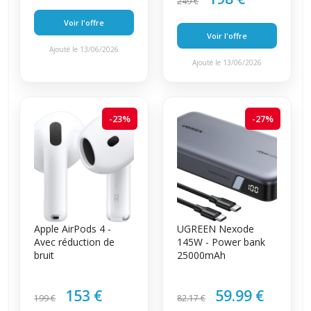
249 €
Voir l'offre
Voir l'offre
Ajouté le 13/06/2026
Ajouté le 13/06/2026
-23%
-27%
Apple AirPods 4 -
UGREEN Nexode
Avec réduction de
145W - Power bank
bruit
25000mAh
153 €
59.99 €
199 €
82.17 €