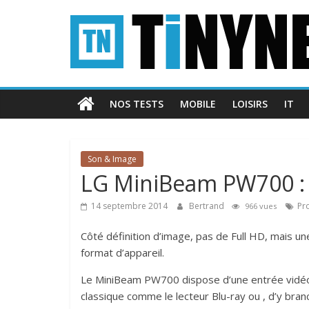
Passer
Tinynews
au
contenu
Le
blog
belge
NOS TESTS
MOBILE
LOISIRS
IT
connecté
Son & Image
LG MiniBeam PW700 : 
14 septembre 2014
Bertrand
Pr
966 vues
Côté définition d’image, pas de Full HD, mais un
format d’appareil.
Le MiniBeam PW700 dispose d’une entrée vidé
classique comme le lecteur Blu-ray ou , d’y bra