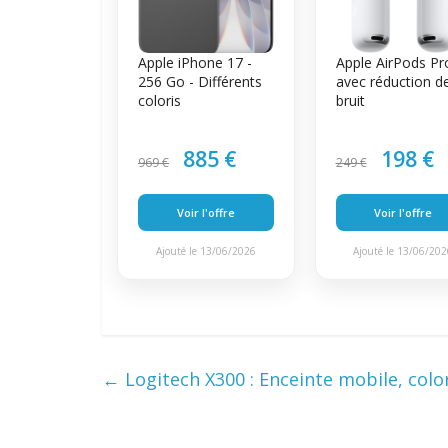
Apple iPhone 17 -
Apple AirPods Pr
256 Go - Différents
avec réduction d
coloris
bruit
885 €
198 €
969 €
249 €
Voir l'offre
Voir l'offre
Ajouté le 13/06/2026
Ajouté le 13/06/20
←
Logitech X300 : Enceinte mobile, colo