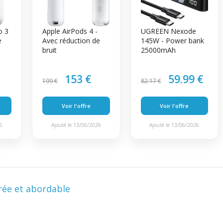
o 3
Apple AirPods 4 -
UGREEN Nexode
e
Avec réduction de
145W - Power bank
bruit
25000mAh
153 €
59.99 €
199 €
82.17 €
Voir l'offre
Voir l'offre
26
Ajouté le 13/06/2026
Ajouté le 13/06/2026
rée et abordable