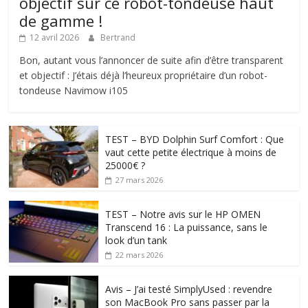
objectif sur ce robot-tondeuse haut
de gamme !
12 avril 2026
Bertrand
Bon, autant vous l’annoncer de suite afin d’être transparent
et objectif : J’étais déjà l’heureux propriétaire d’un robot-
tondeuse Navimow i105
TEST – BYD Dolphin Surf Comfort : Que
vaut cette petite électrique à moins de
25000€ ?
27 mars 2026
TEST – Notre avis sur le HP OMEN
Transcend 16 : La puissance, sans le
look d’un tank
22 mars 2026
Avis – J’ai testé SimplyUsed : revendre
son MacBook Pro sans passer par la