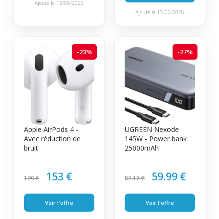
Ajouté le 13/06/2026
Ajouté le 13/06/2026
-23%
-27%
Apple AirPods 4 -
UGREEN Nexode
Avec réduction de
145W - Power bank
bruit
25000mAh
153 €
59.99 €
199 €
82.17 €
Voir l'offre
Voir l'offre