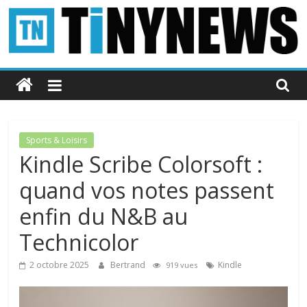
Passer
au
contenu
Tinynews
Le
blog
belge
Sports & Loisirs
connecté
Kindle Scribe Colorsoft :
quand vos notes passent
enfin du N&B au
Technicolor
2 octobre 2025
Bertrand
Kindle
919 vues