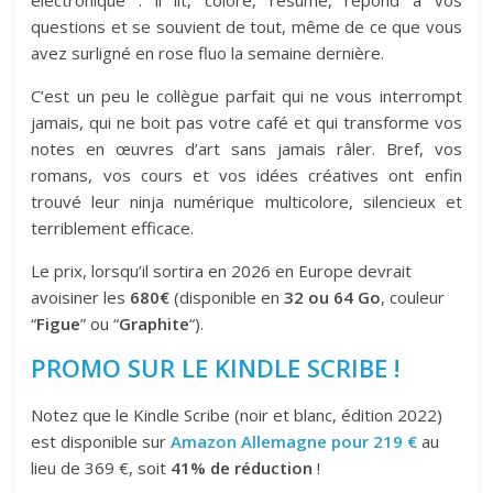
électronique : il lit, colore, résume, répond à vos
questions et se souvient de tout, même de ce que vous
avez surligné en rose fluo la semaine dernière.
C’est un peu le collègue parfait qui ne vous interrompt
jamais, qui ne boit pas votre café et qui transforme vos
notes en œuvres d’art sans jamais râler. Bref, vos
romans, vos cours et vos idées créatives ont enfin
trouvé leur ninja numérique multicolore, silencieux et
terriblement efficace.
Le prix, lorsqu’il sortira en 2026 en Europe devrait
avoisiner les
680€
(disponible en
32 ou 64 Go
, couleur
“
Figue
” ou “
Graphite
“).
PROMO SUR LE KINDLE SCRIBE !
Notez que le Kindle Scribe (noir et blanc, édition 2022)
est disponible sur
Amazon Allemagne pour 219 €
au
lieu de 369 €, soit
41% de réduction
!