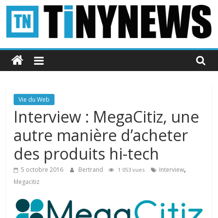
Passer
au
contenu
Tinynews
Le
blog
belge
Vie du Web
connecté
Interview : MegaCitiz, une
autre manière d’acheter
des produits hi-tech
,
5 octobre 2016
Bertrand
Interview
1 053 vues
Megacitiz