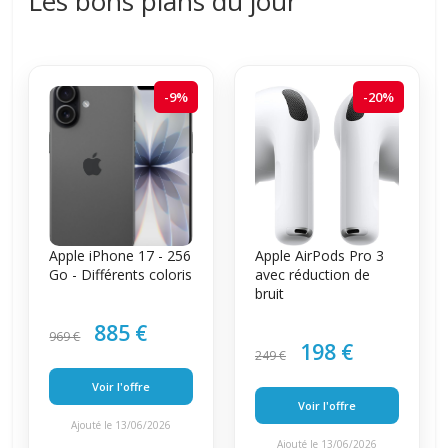
Les bons plans du jour
-9%
-20%
Apple iPhone 17 - 256
Apple AirPods Pro 3
Go - Différents coloris
avec réduction de
bruit
885 €
969 €
198 €
249 €
Voir l'offre
Voir l'offre
Ajouté le 13/06/2026
Ajouté le 13/06/2026