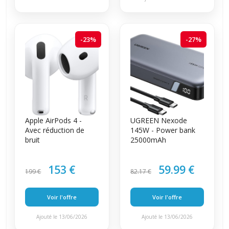
-23%
-27%
Apple AirPods 4 -
UGREEN Nexode
Avec réduction de
145W - Power bank
bruit
25000mAh
153 €
59.99 €
199 €
82.17 €
Voir l'offre
Voir l'offre
Ajouté le 13/06/2026
Ajouté le 13/06/2026