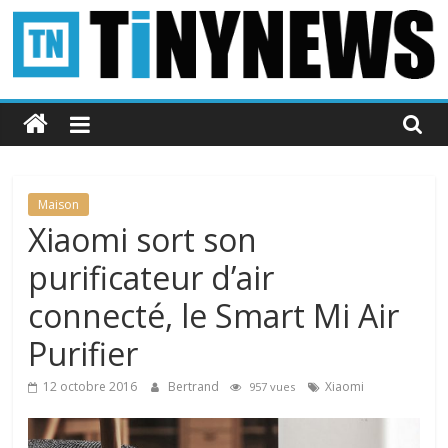
Passer
au
contenu
Tinynews
Le
blog
belge
Maison
connecté
Xiaomi sort son
purificateur d’air
connecté, le Smart Mi Air
Purifier
12 octobre 2016
Bertrand
Xiaomi
957 vues