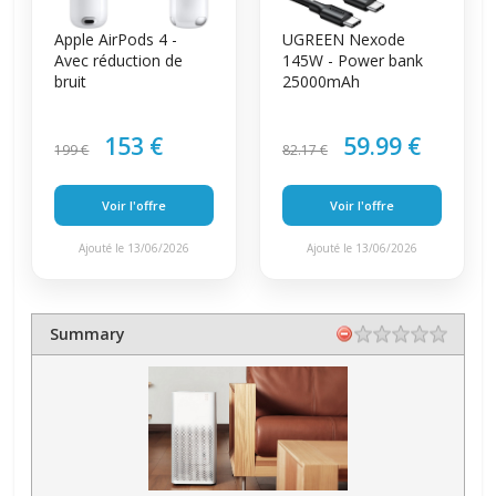
Apple AirPods 4 -
UGREEN Nexode
Avec réduction de
145W - Power bank
bruit
25000mAh
153 €
59.99 €
199 €
82.17 €
Voir l'offre
Voir l'offre
Ajouté le 13/06/2026
Ajouté le 13/06/2026
Summary