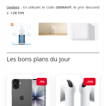
Update
: En utilisant le code
GBMiAirP
, le prix descend
à
128.59€
Les bons plans du jour
-9%
-20%