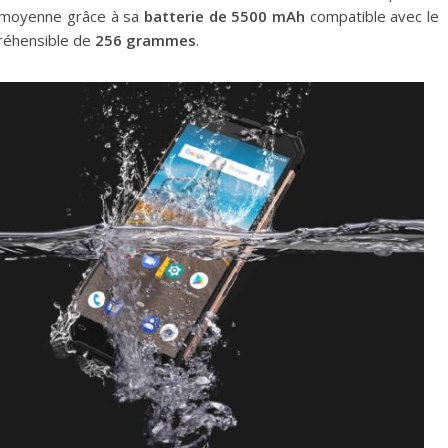
a moyenne grâce à sa
batterie de 5500 mAh
compatible avec le
préhensible de
256 grammes
.