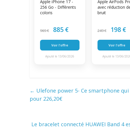
Apple iPhone 17 -
Apple AirPods Pr
256 Go - Différents
avec réduction d
coloris
bruit
885 €
198 €
969 €
249 €
Voir l'offre
Voir l'offre
Ajouté le 13/06/2026
Ajouté le 13/06/20
←
Ulefone power 5- Ce smartphone qui e
pour 226,20€
Le bracelet connecté HUAWEI Band 4 est