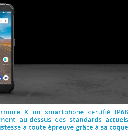
rmure X un smartphone certifié IP68
ment au-dessus des standards actuels
stesse à toute épreuve grâce à sa coque