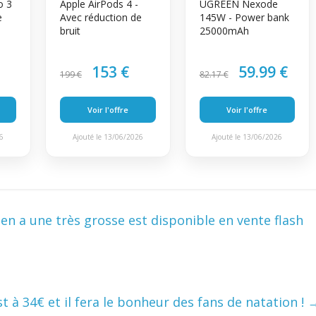
o 3
Apple AirPods 4 -
UGREEN Nexode
e
Avec réduction de
145W - Power bank
bruit
25000mAh
153 €
59.99 €
199 €
82.17 €
Voir l'offre
Voir l'offre
26
Ajouté le 13/06/2026
Ajouté le 13/06/2026
n a une très grosse est disponible en vente flash
 à 34€ et il fera le bonheur des fans de natation !