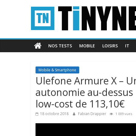
Passer
Tinynews
au
contenu
Le
blog
belge
NOS TESTS
MOBILE
LOISIRS
IT
connecté
Mobile & Smartphone
Ulefone Armure X – Une
autonomie au-dessus 
low-cost de 113,10€
18 octobre 2018
Fabian Drappier
1 009 vues