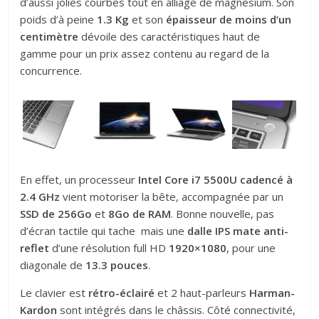
d’aussi jolies courbes tout en alliage de magnésium. Son
poids d’à peine
1.3 Kg
et son
épaisseur de moins d’un
centimètre
dévoile des caractéristiques haut de
gamme pour un prix assez contenu au regard de la
concurrence.
En effet, un processeur
Intel Core i7 5500U cadencé à
2.4 GHz
vient motoriser la bête, accompagnée par un
SSD de 256Go
et
8Go de RAM
. Bonne nouvelle, pas
d’écran tactile qui tache mais une
dalle IPS mate anti-
reflet
d’une résolution full HD
1920×1080
, pour une
diagonale de
13.3 pouces
.
Le clavier est
rétro-éclairé
et 2 haut-parleurs
Harman-
Kardon
sont intégrés dans le châssis. Côté connectivité,