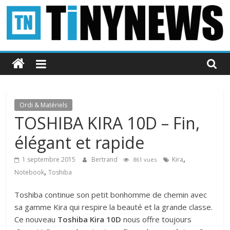
Passer
au
contenu
Tinynews
Le
blog
belge
Ordi & Matériels
connecté
TOSHIBA KIRA 10D – Fin,
élégant et rapide
,
1 septembre 2015
Bertrand
Kira
861 vues
,
Notebook
Toshiba
Toshiba continue son petit bonhomme de chemin avec
sa gamme Kira qui respire la beauté et la grande classe.
Ce nouveau
Toshiba Kira 10D
nous offre toujours