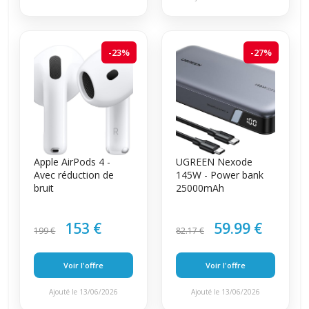
-23%
-27%
Apple AirPods 4 -
UGREEN Nexode
Avec réduction de
145W - Power bank
bruit
25000mAh
153 €
59.99 €
199 €
82.17 €
Voir l'offre
Voir l'offre
Ajouté le 13/06/2026
Ajouté le 13/06/2026