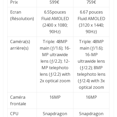
Prix
599€
759€
Ecran
6.55pouces
6.67 pouces
(Résolution)
Fluid AMOLED
Fluid AMOLED
(2400 x 1080;
(3120 x 1440;
90Hz)
90Hz)
Caméra(s)
Triple: 48MP
Triple: 48MP
arrière(s)
main (ƒ/1.6); 16-
main (ƒ/1.6);
MP ultrawide
16-MP
lens (ƒ/2.2); 12-
ultrawide lens
MP telephoto
(ƒ/2.2); 8MP
lens (ƒ/2.2) with
telephoto lens
2x optical zoom
(ƒ/2.4) with 3x
optical zoom
Caméra
16MP
16MP
frontale
CPU
Snapdragon
Snapdragon