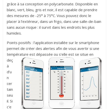
grâce à sa conception en polycarbonate. Disponible en
blanc, vert, bleu, gris et noir, il est capable de prendre
des mesures de -25° à 75°C. Vous pouvez donc le
placer à l’extérieur, dans un frigo, dans une salle-de-bain
sans aucun risque : il survit dans les endroits les plus
humides.
Points positifs : l’application installée sur le smartphone
permet de créer des alertes afin de vous avertir si une
température est dépassée ou s’elle est se situ
e en
deç
à
d’u
n
cer
tain
seu
il. Si
c’e