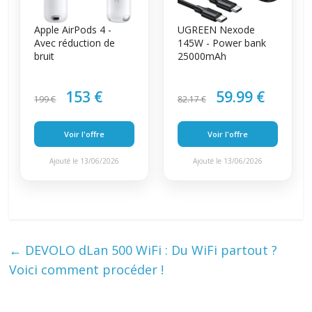
Apple AirPods 4 -
UGREEN Nexode
Avec réduction de
145W - Power bank
bruit
25000mAh
153 €
59.99 €
199 €
82.17 €
Voir l'offre
Voir l'offre
Ajouté le 13/06/2026
Ajouté le 13/06/2026
←
DEVOLO dLan 500 WiFi : Du WiFi partout ?
Voici comment procéder !