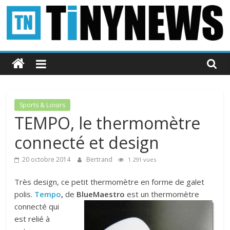
Passer
au
contenu
Tinynews
Le
blog
belge
Sports & Loisirs
connecté
TEMPO, le thermomètre
connecté et design
20 octobre 2014
Bertrand
1 291 vues
Très design, ce petit thermomètre en forme de galet
polis.
Tempo
,
de
Blue
Maestro
est un thermomètre
connecté qui
est relié à