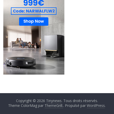
Copyright © 2026
Tinynews
. Tous droits réservés.
Theme ColorMag par
ThemeGrill.
. Propulsé par
WordPress
.