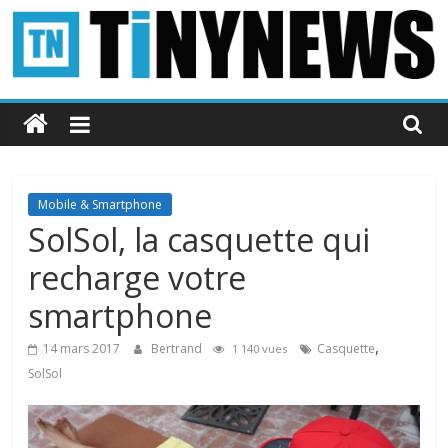
Passer
au
contenu
Tinynews
Le
blog
belge
Mobile & Smartphone
connecté
SolSol, la casquette qui
recharge votre
smartphone
,
14 mars 2017
Bertrand
Casquette
1 140 vues
SolSol