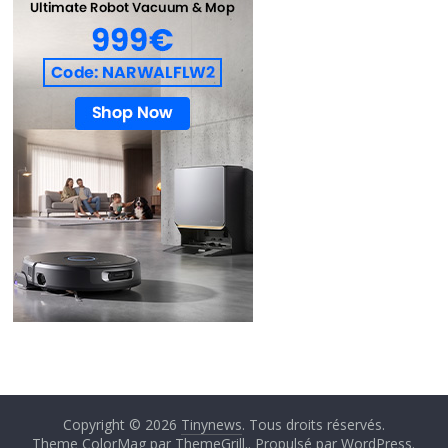
Copyright © 2026
Tinynews
. Tous droits réservés.
Theme ColorMag par
ThemeGrill.
. Propulsé par
WordPress
.