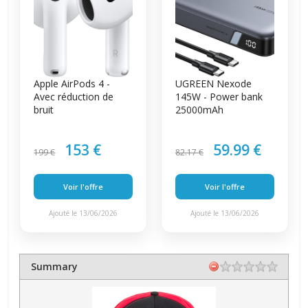
Apple AirPods 4 -
UGREEN Nexode
Avec réduction de
145W - Power bank
bruit
25000mAh
153 €
59.99 €
199 €
82.17 €
Voir l'offre
Voir l'offre
Ajouté le 13/06/2026
Ajouté le 13/06/2026
Summary