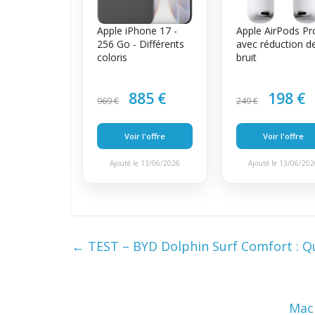
Apple iPhone 17 -
Apple AirPods Pr
256 Go - Différents
avec réduction d
coloris
bruit
885 €
198 €
969 €
249 €
Voir l'offre
Voir l'offre
Ajouté le 13/06/2026
Ajouté le 13/06/20
←
TEST – BYD Dolphin Surf Comfort : Qu
Mac 