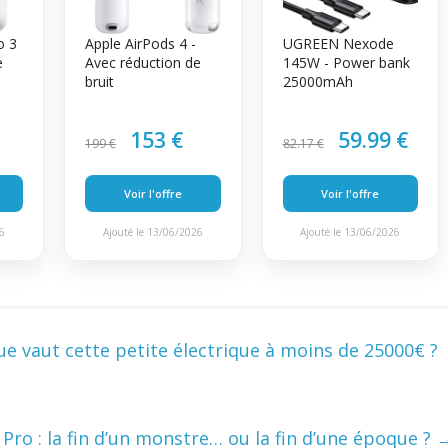
o 3
Apple AirPods 4 -
UGREEN Nexode
e
Avec réduction de
145W - Power bank
bruit
25000mAh
153 €
59.99 €
199 €
82.17 €
Voir l'offre
Voir l'offre
26
Ajouté le 13/06/2026
Ajouté le 13/06/2026
e vaut cette petite électrique à moins de 25000€ ?
Pro : la fin d’un monstre… ou la fin d’une époque ?