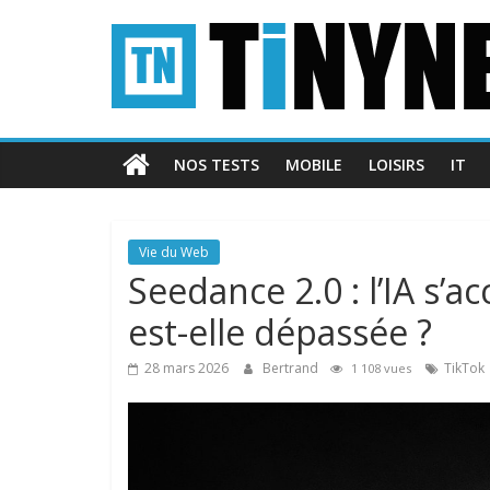
Passer
Tinynews
au
contenu
Le
blog
belge
NOS TESTS
MOBILE
LOISIRS
IT
connecté
Vie du Web
Seedance 2.0 : l’IA s’a
est-elle dépassée ?
28 mars 2026
Bertrand
TikTok
1 108 vues