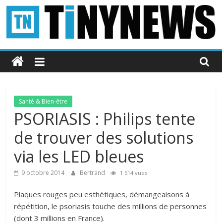
Passer
au
contenu
Tinynews
Le
blog
belge
Santé & Bien-être
connecté
PSORIASIS : Philips tente
de trouver des solutions
via les LED bleues
9 octobre 2014
Bertrand
1 514 vues
Plaques rouges peu esthétiques, démangeaisons à
répétition, le psoriasis touche des millions de personnes
(dont 3 millions en France).