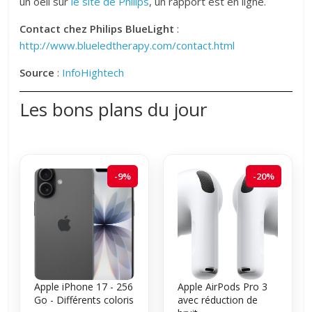
un oeil sur
le site de Philips
, un rapport est en ligne.
Contact chez Philips BlueLight
:
http://www.blueledtherapy.com/contact.html
Source
:
InfoHightech
Les bons plans du jour
-9%
-20%
Apple iPhone 17 - 256
Apple AirPods Pro 3
Go - Différents coloris
avec réduction de