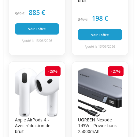
bruit
885 €
969 €
198 €
249 €
Voir l'offre
Voir l'offre
Ajouté le 13/06/2026
Ajouté le 13/06/2026
-23%
-27%
Apple AirPods 4 -
UGREEN Nexode
Avec réduction de
145W - Power bank
bruit
25000mAh