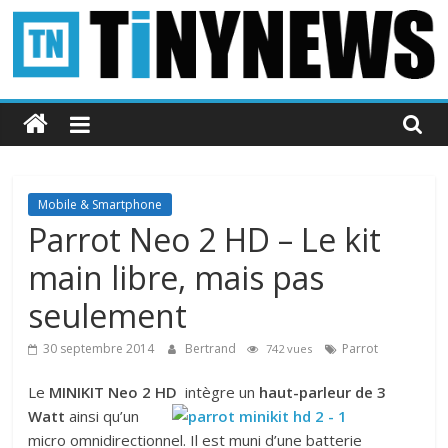
Passer
au
contenu
Tinynews
Le
blog
belge
Mobile & Smartphone
connecté
Parrot Neo 2 HD – Le kit
main libre, mais pas
seulement
30 septembre 2014
Bertrand
Parrot
742 vues
Le
MINIKIT Neo 2 HD
intègre un
ha
ut-parleur de 3
Watt
ainsi qu’un
micro omnidirectionnel. Il est muni d’une batterie