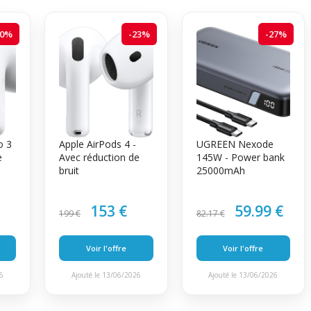
20%
-23%
-27%
o 3
Apple AirPods 4 -
UGREEN Nexode
e
Avec réduction de
145W - Power bank
bruit
25000mAh
153 €
59.99 €
199 €
82.17 €
Voir l'offre
Voir l'offre
26
Ajouté le 13/06/2026
Ajouté le 13/06/2026