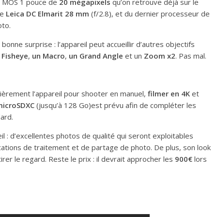
ur MOS 1 pouce de
20 mégapixels
qu’on retrouve déjà sur le
ue
Leica DC Elmarit 28 mm
(f/2.8), et du dernier processeur de
oto.
bonne surprise : l’appareil peut accueillir d’autres objectifs
 Fisheye
,
un Macro
,
un Grand Angle
et un
Zoom x2
. Pas mal.
tièrement l’appareil pour shooter en manuel,
filmer en 4K
et
microSDXC
(jusqu’à 128 Go)est prévu afin de compléter les
ard.
il : d’excellentes photos de qualité qui seront exploitables
cations de traitement et de partage de photo. De plus, son look
er le regard. Reste le prix : il devrait approcher les
900€
lors