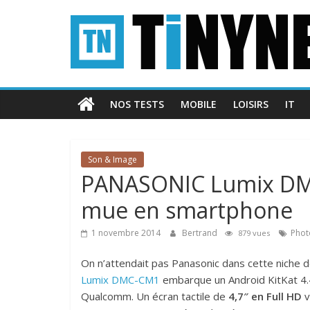
Passer
Tinynews
au
contenu
Le
blog
belge
NOS TESTS
MOBILE
LOISIRS
IT
connecté
Son & Image
PANASONIC Lumix DMC-
mue en smartphone
1 novembre 2014
Bertrand
Phot
879 vues
On n’attendait pas Panasonic dans cette niche de
Lumix DMC-CM1
embarque un Android KitKat 4
Qualcomm. Un écran tactile de
4,7″ en Full HD
v