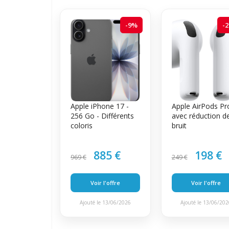
-9%
-
Apple iPhone 17 -
Apple AirPods Pr
256 Go - Différents
avec réduction d
coloris
bruit
885 €
198 €
969 €
249 €
Voir l'offre
Voir l'offre
Ajouté le 13/06/2026
Ajouté le 13/06/20