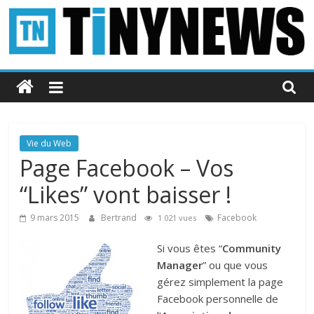
Passer
au
contenu
Tinynews
Le
blog
belge
Vie du Web
connecté
Page Facebook – Vos
“Likes” vont baisser !
9 mars 2015
Bertrand
Facebook
1 021 vues
Si vous êtes “
Community
Manager
” ou que vous
gérez simplement la page
Facebook personnelle de