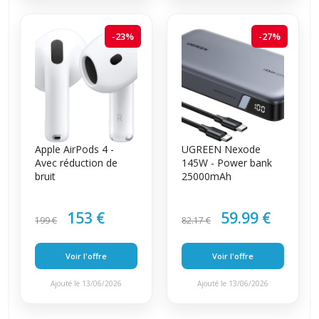
-23%
-27%
Apple AirPods 4 -
UGREEN Nexode
Avec réduction de
145W - Power bank
bruit
25000mAh
153 €
59.99 €
199 €
82.17 €
Voir l'offre
Voir l'offre
Ajouté le 13/06/2026
Ajouté le 13/06/2026