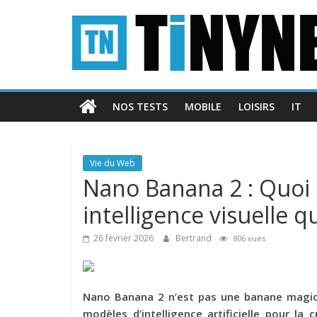
Passer
Tinynews
au
contenu
Le
blog
belge
NOS TESTS
MOBILE
LOISIRS
IT
connecté
Vie du Web
Nano Banana 2 : Quoi 
intelligence visuelle q
26 février 2026
Bertrand
806 vues
Nano Banana 2
n’est pas une banane magique
modèles d’
intelligence artificielle pour l