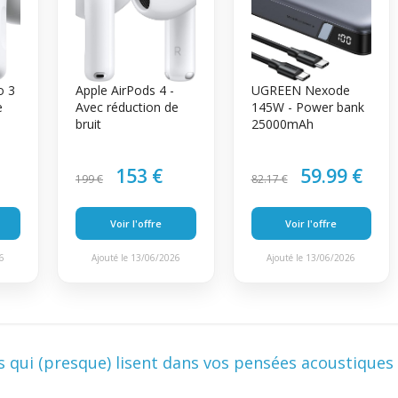
o 3
Apple AirPods 4 -
UGREEN Nexode
e
Avec réduction de
145W - Power bank
bruit
25000mAh
153 €
59.99 €
199 €
82.17 €
Voir l'offre
Voir l'offre
26
Ajouté le 13/06/2026
Ajouté le 13/06/2026
 qui (presque) lisent dans vos pensées acoustiques