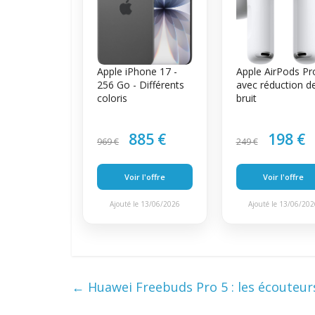
Apple iPhone 17 -
Apple AirPods Pr
256 Go - Différents
avec réduction d
coloris
bruit
885 €
198 €
969 €
249 €
Voir l'offre
Voir l'offre
Ajouté le 13/06/2026
Ajouté le 13/06/20
←
Huawei Freebuds Pro 5 : les écouteurs