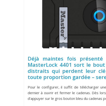
Déjà maintes fois présenté 
MasterLock 4401 sort le bou
distraits qui perdent leur cl
toute proportion gardée – ser
Pour le configurer, il suffit de télécharger 
dernier à ouvrir et fermer le cadenas. Dès lors
d’appuyer sur le gros bouton bleu du cadenas pou