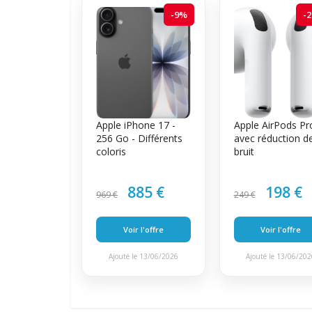
-9%
-
Apple iPhone 17 -
Apple AirPods Pr
256 Go - Différents
avec réduction d
coloris
bruit
885 €
198 €
969 €
249 €
Voir l'offre
Voir l'offre
Ajouté le 13/06/2026
Ajouté le 13/06/20