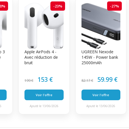
20%
-23%
-27%
o 3
Apple AirPods 4 -
UGREEN Nexode
e
Avec réduction de
145W - Power bank
bruit
25000mAh
153 €
59.99 €
199 €
82.17 €
Voir l'offre
Voir l'offre
26
Ajouté le 13/06/2026
Ajouté le 13/06/2026