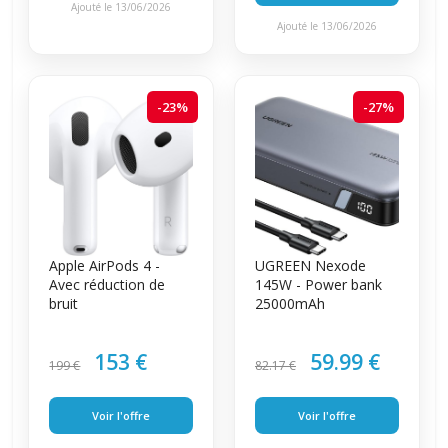
Ajouté le 13/06/2026
Ajouté le 13/06/2026
-23%
-27%
Apple AirPods 4 -
UGREEN Nexode
Avec réduction de
145W - Power bank
bruit
25000mAh
153 €
59.99 €
199 €
82.17 €
Voir l'offre
Voir l'offre