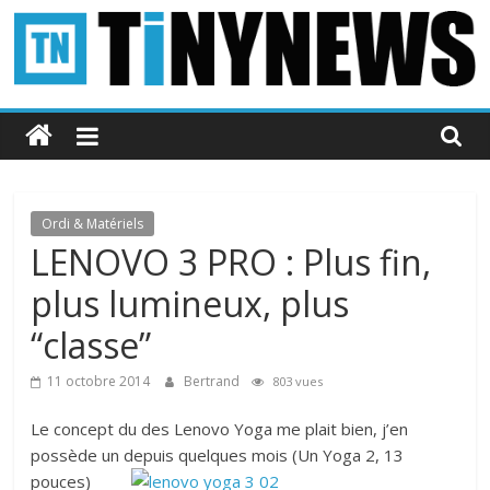
Passer
au
contenu
Tinynews
Le
blog
belge
Ordi & Matériels
connecté
LENOVO 3 PRO : Plus fin,
plus lumineux, plus
“classe”
11 octobre 2014
Bertrand
803 vues
Le concept du des Lenovo Yoga me plait bien, j’en
possède un depuis quelques mois (Un Yoga
2, 13
pouces)