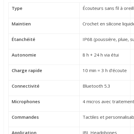
Type
Écouteurs sans fil à orei
Maintien
Crochet en silicone liquid
Étanchéité
IP68 (poussière, pluie, s
Autonomie
8 h + 24 h via étui
Charge rapide
10 min = 3 h d’écoute
Connectivité
Bluetooth 5.3
Microphones
4 micros avec traitement
Commandes
Tactiles et personnalisa
Application
JBL Headphones