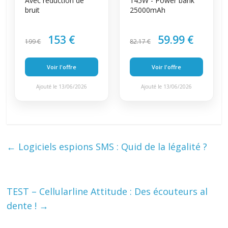
Avec réduction de
145W - Power bank
bruit
25000mAh
153 €
59.99 €
199 €
82.17 €
Voir l'offre
Voir l'offre
Ajouté le 13/06/2026
Ajouté le 13/06/2026
←
Logiciels espions SMS : Quid de la légalité ?
TEST – Cellularline Attitude : Des écouteurs al
dente !
→