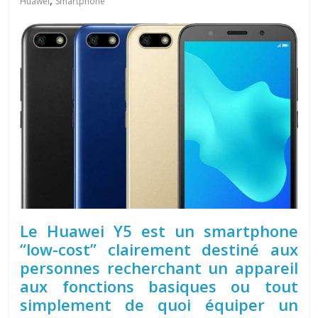
,
Huawei
Smartphone
Le Huawei Y5 est un smartphone
“low-cost” clairement destiné aux
personnes recherchant un appareil
aux fonctions basiques ou tout
simplement de quoi équiper un