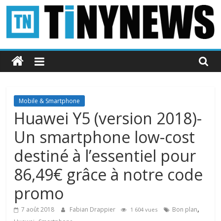
Passer
au
contenu
Tinynews
Le
blog
belge
Mobile & Smartphone
connecté
Huawei Y5 (version 2018)-
Un smartphone low-cost
destiné à l’essentiel pour
86,49€ grâce à notre code
promo
,
7 août 2018
Fabian Drappier
Bon plan
1 604 vues