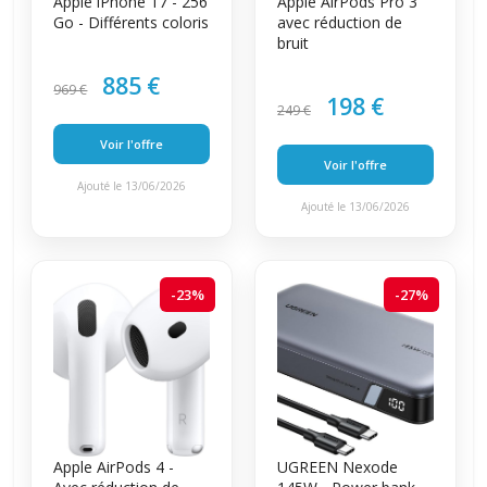
Apple iPhone 17 - 256
Apple AirPods Pro 3
Go - Différents coloris
avec réduction de
bruit
885 €
969 €
198 €
249 €
Voir l'offre
Voir l'offre
Ajouté le 13/06/2026
Ajouté le 13/06/2026
-23%
-27%
Apple AirPods 4 -
UGREEN Nexode