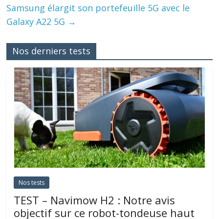
Samsung élargit son portefeuille 5G avec le
Galaxy A22 5G
→
Nos derniers tests
Nos tests
TEST – Navimow H2 : Notre avis
objectif sur ce robot-tondeuse haut