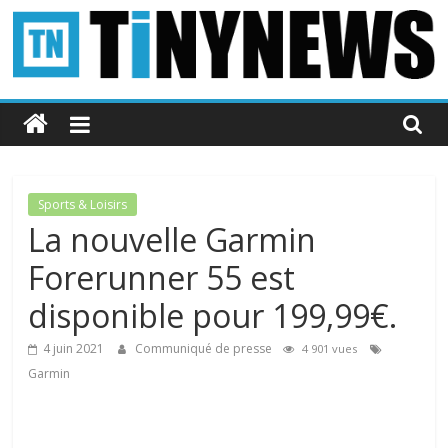
Passer
au
contenu
Tinynews
Le
blog
belge
Sports & Loisirs
connecté
La nouvelle Garmin
Forerunner 55 est
disponible pour 199,99€.
4 juin 2021
Communiqué de presse
4 901 vues
Garmin