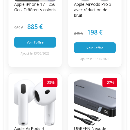
Apple iPhone 17 - 256
Apple AirPods Pro 3
Go - Différents coloris
avec réduction de
bruit
885 €
969 €
198 €
249 €
Voir l'offre
Voir l'offre
Ajouté le 13/06/2026
Ajouté le 13/06/2026
-23%
-27%
Apple AirPods 4 -
UGREEN Nexode