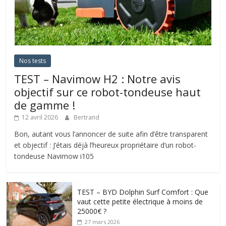
Nos tests
TEST – Navimow H2 : Notre avis
objectif sur ce robot-tondeuse haut
de gamme !
12 avril 2026
Bertrand
Bon, autant vous l’annoncer de suite afin d’être transparent
et objectif : J’étais déjà l’heureux propriétaire d’un robot-
tondeuse Navimow i105
TEST – BYD Dolphin Surf Comfort : Que
vaut cette petite électrique à moins de
25000€ ?
27 mars 2026