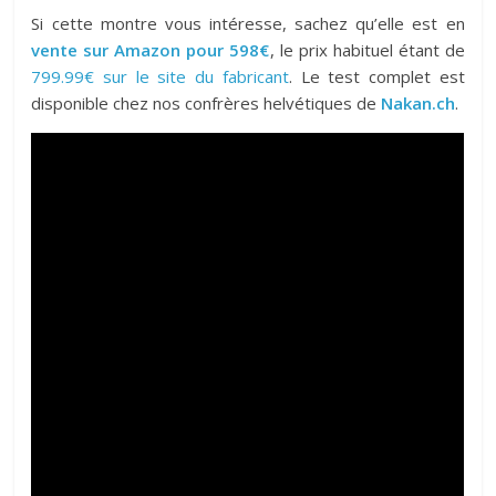
Si cette montre vous intéresse, sachez qu’elle est en
vente sur Amazon pour 598€
, le prix habituel étant de
799.99€ sur le site du fabricant
.
Le test complet est
disponible chez nos confrères helvétiques de
Nakan.ch
.