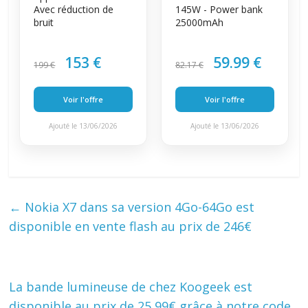
Avec réduction de
145W - Power bank
bruit
25000mAh
153 €
59.99 €
199 €
82.17 €
Voir l'offre
Voir l'offre
Ajouté le 13/06/2026
Ajouté le 13/06/2026
←
Nokia X7 dans sa version 4Go-64Go est
disponible en vente flash au prix de 246€
La bande lumineuse de chez Koogeek est
disponible au prix de 25,99€ grâce à notre code