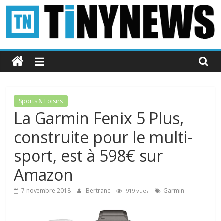
Passer
au
contenu
Tinynews
Le
blog
belge
Sports & Loisirs
connecté
La Garmin Fenix 5 Plus,
construite pour le multi-
sport, est à 598€ sur
Amazon
7 novembre 2018
Bertrand
Garmin
919 vues